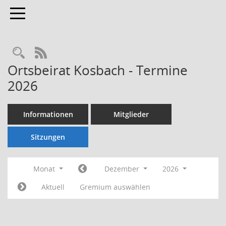
Toggle navigation
Rechercheauswahl
RSS-Feed
Ortsbeirat Kosbach - Termine
2026
Informationen
Mitglieder
Sitzungen
Monat
Dezember
2026
Aktuell
Gremium auswählen