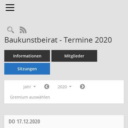
Toggle navigation
Rechercheauswahl
RSS-Feed
Baukunstbeirat - Termine 2020
Informationen
Mitglieder
Sitzungen
Jahr
2020
Gremium auswählen
DO
17.12.2020