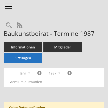
Toggle navigation
Rechercheauswahl
RSS-Feed
Baukunstbeirat - Termine 1987
Informationen
Mitglieder
Sitzungen
Jahr
1987
Gremium auswählen
Keine Daten gefunden.