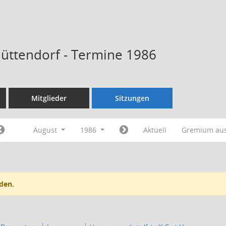
Hüttendorf - Termine 1986
Mitglieder
Sitzungen
August
1986
Aktuell
Gremium au
den.