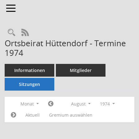
Toggle navigation
Rechercheauswahl
RSS-Feed
Ortsbeirat Hüttendorf - Termine
1974
Informationen
Mitglieder
Sitzungen
Monat
August
1974
Aktuell
Gremium auswählen