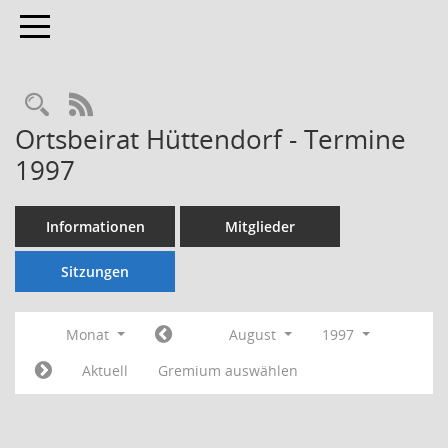
Toggle navigation
Rechercheauswahl
RSS-Feed
Ortsbeirat Hüttendorf - Termine
1997
Informationen
Mitglieder
Sitzungen
Monat
August
1997
Aktuell
Gremium auswählen