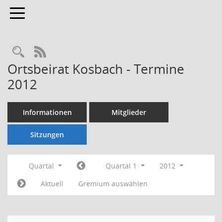
Toggle navigation
Rechercheauswahl
RSS-Feed
Ortsbeirat Kosbach - Termine
2012
Informationen
Mitglieder
Sitzungen
Quartal
Quartal 1
2012
Aktuell
Gremium auswählen