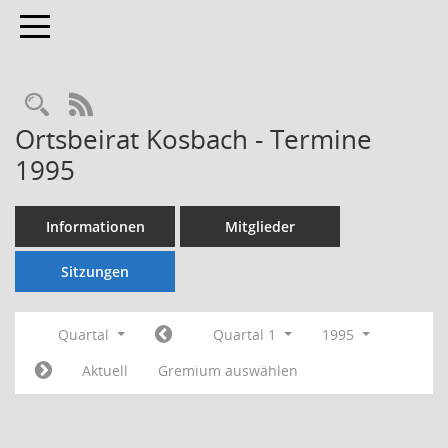
Toggle navigation
Rechercheauswahl
RSS-Feed
Ortsbeirat Kosbach - Termine
1995
Informationen
Mitglieder
Sitzungen
Quartal
Quartal 1
1995
Aktuell
Gremium auswählen