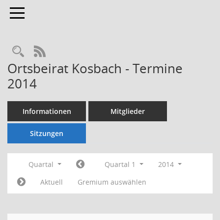
Toggle navigation
Rechercheauswahl
RSS-Feed
Ortsbeirat Kosbach - Termine
2014
Informationen
Mitglieder
Sitzungen
Quartal
Quartal 1
2014
Aktuell
Gremium auswählen