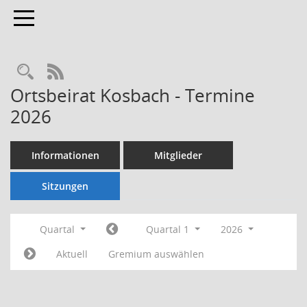
Toggle navigation
Rechercheauswahl
RSS-Feed
Ortsbeirat Kosbach - Termine
2026
Informationen
Mitglieder
Sitzungen
Quartal
Quartal 1
2026
Aktuell
Gremium auswählen