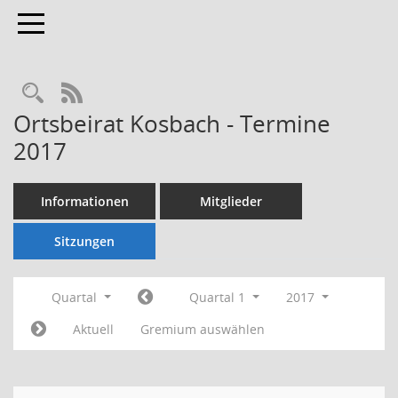
Toggle navigation
Rechercheauswahl
RSS-Feed
Ortsbeirat Kosbach - Termine
2017
Informationen
Mitglieder
Sitzungen
Quartal
Quartal 1
2017
Aktuell
Gremium auswählen