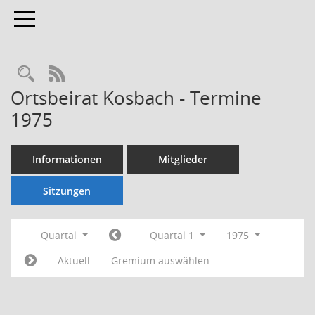
Toggle navigation
Rechercheauswahl
RSS-Feed
Ortsbeirat Kosbach - Termine
1975
Informationen
Mitglieder
Sitzungen
Quartal
Quartal 1
1975
Aktuell
Gremium auswählen