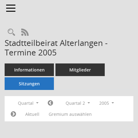
Toggle navigation
Rechercheauswahl
RSS-Feed
Stadtteilbeirat Alterlangen -
Termine 2005
Informationen
Mitglieder
Sitzungen
Quartal
Quartal 2
2005
Aktuell
Gremium auswählen