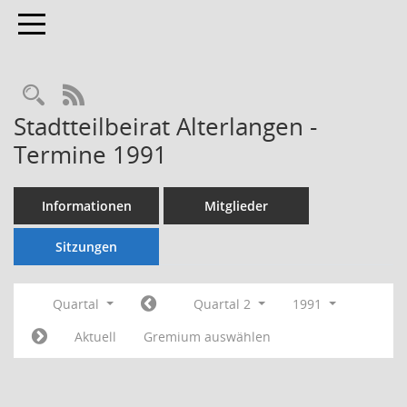
Toggle navigation
Rechercheauswahl
RSS-Feed
Stadtteilbeirat Alterlangen -
Termine 1991
Informationen
Mitglieder
Sitzungen
Quartal
Quartal 2
1991
Aktuell
Gremium auswählen