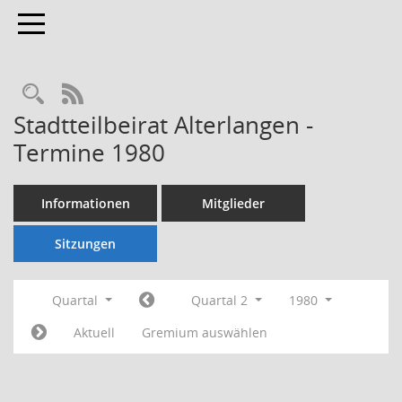
Toggle navigation
Rechercheauswahl
RSS-Feed
Stadtteilbeirat Alterlangen -
Termine 1980
Informationen
Mitglieder
Sitzungen
Quartal
Quartal 2
1980
Aktuell
Gremium auswählen