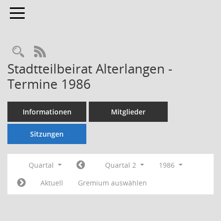
Toggle navigation
Rechercheauswahl
RSS-Feed
Stadtteilbeirat Alterlangen -
Termine 1986
Informationen
Mitglieder
Sitzungen
Quartal
Quartal 2
1986
Aktuell
Gremium auswählen