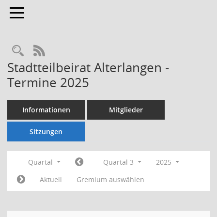
Toggle navigation
Rechercheauswahl
RSS-Feed
Stadtteilbeirat Alterlangen -
Termine 2025
Informationen
Mitglieder
Sitzungen
Quartal
Quartal 3
2025
Aktuell
Gremium auswählen