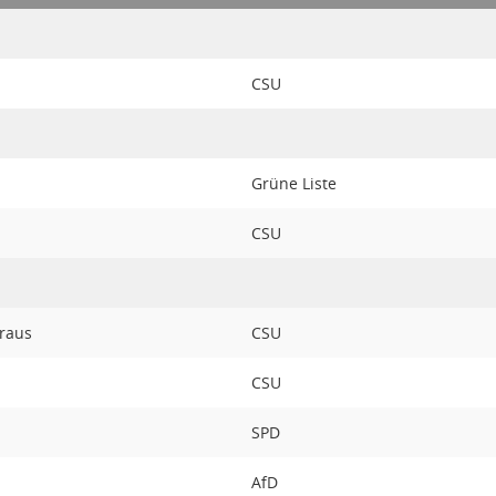
CSU
Grüne Liste
CSU
raus
CSU
CSU
SPD
AfD