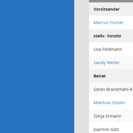
Vorsitzender
Marcus Fischer
stellv. Vorsitz
LIsa Feldmann
Sandy Weller
Beirat
Sören Brandmähl-K
Matthias Distler
Sonja Ermann
Joachim Götz