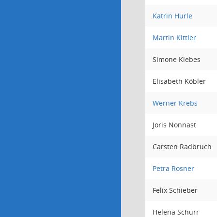
Katrin Hurle
Martin Kittler
Simone Klebes
Elisabeth Köbler
Werner Krebs
Joris Nonnast
Carsten Radbruch
Petra Rosner
Felix Schieber
Helena Schurr