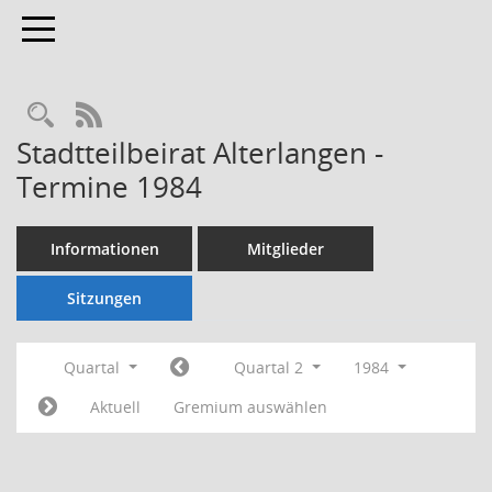
Toggle navigation
Rechercheauswahl
RSS-Feed
Stadtteilbeirat Alterlangen -
Termine 1984
Informationen
Mitglieder
Sitzungen
Quartal
Quartal 2
1984
Aktuell
Gremium auswählen