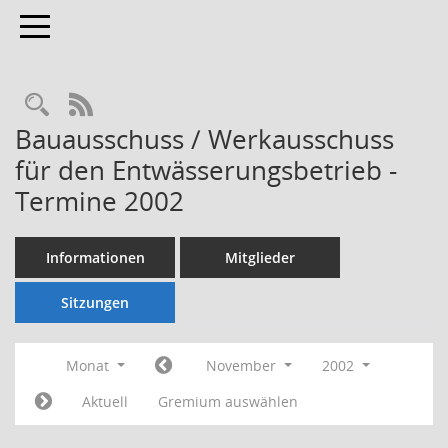
Toggle navigation
Rechercheauswahl
RSS-Feed
Bauausschuss / Werkausschuss
für den Entwässerungsbetrieb -
Termine 2002
Informationen
Mitglieder
Sitzungen
Monat
November
2002
Aktuell
Gremium auswählen