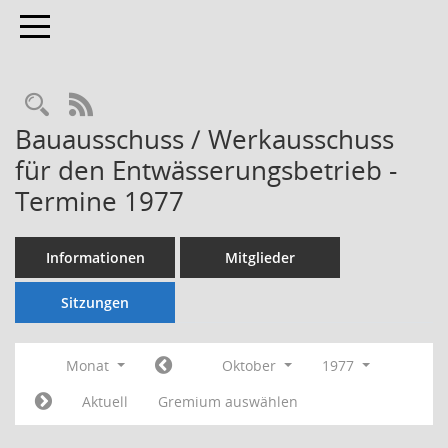
Toggle navigation
Rechercheauswahl
RSS-Feed
Bauausschuss / Werkausschuss
für den Entwässerungsbetrieb -
Termine 1977
Informationen
Mitglieder
Sitzungen
Monat
Oktober
1977
Aktuell
Gremium auswählen