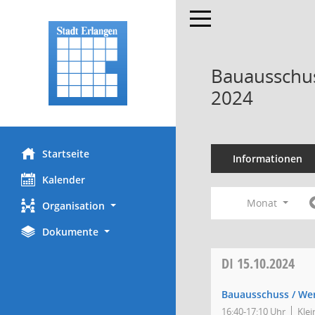
Toggle navigation
Bauausschus
2024
Startseite
Informationen
Kalender
Monat
Organisation
Dokumente
DI
15.10.2024
Bauausschuss / We
16:40-17:10 Uhr
Klei