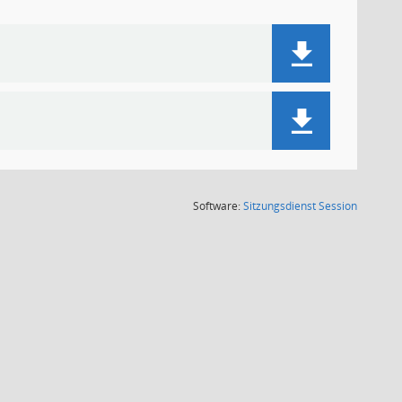
(Wird in
Software:
Sitzungsdienst
Session