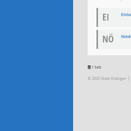
EI
Einla
NÖ
Niede
1 Satz
© 2025 Stadt Erlangen