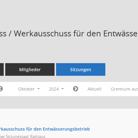
s / Werkausschuss für den Entwässe
Mitglieder
Sitzungen
Oktober
2024
Aktuell
Gremium au
rkausschuss für den Entwässerungsbetrieb
ner Sitzungssaal, Rathaus