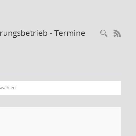
rungsbetrieb - Termine
Recherc
RSS-
swählen