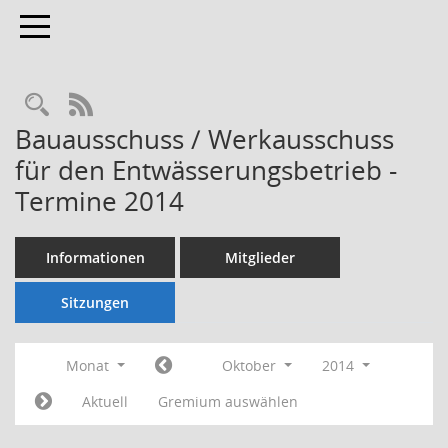
Toggle navigation
Rechercheauswahl
RSS-Feed
Bauausschuss / Werkausschuss
für den Entwässerungsbetrieb -
Termine 2014
Informationen
Mitglieder
Sitzungen
Monat
Oktober
2014
Aktuell
Gremium auswählen