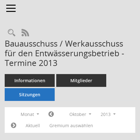
Toggle navigation
Rechercheauswahl
RSS-Feed
Bauausschuss / Werkausschuss
für den Entwässerungsbetrieb -
Termine 2013
Informationen
Mitglieder
Sitzungen
Monat
Oktober
2013
Aktuell
Gremium auswählen