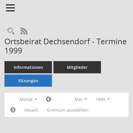
Toggle navigation
Rechercheauswahl
RSS-Feed
Ortsbeirat Dechsendorf - Termine
1999
Informationen
Mitglieder
Sitzungen
Monat
Mai
1999
Aktuell
Gremium auswählen