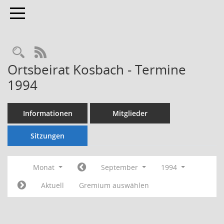
Toggle navigation
Rechercheauswahl
RSS-Feed
Ortsbeirat Kosbach - Termine
1994
Informationen
Mitglieder
Sitzungen
Monat
September
1994
Aktuell
Gremium auswählen