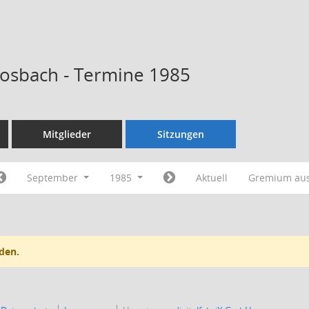
Kosbach - Termine 1985
Mitglieder
Sitzungen
September
1985
Aktuell
Gremium au
den.