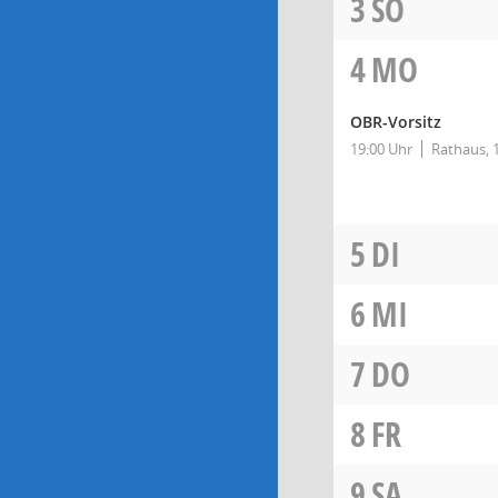
3
SO
4
MO
OBR-Vorsitz
19:00 Uhr
Rathaus, 
5
DI
6
MI
7
DO
8
FR
9
SA