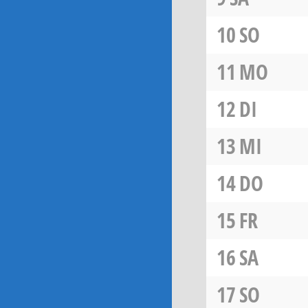
10
SO
11
MO
12
DI
13
MI
14
DO
15
FR
16
SA
17
SO