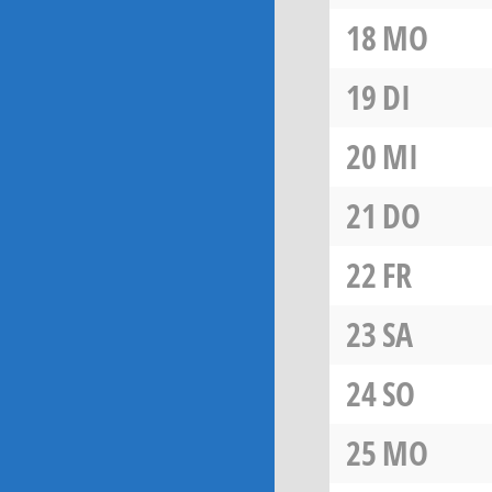
18
MO
19
DI
20
MI
21
DO
22
FR
23
SA
24
SO
25
MO