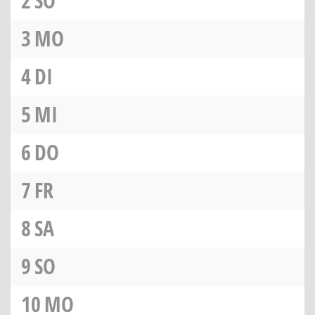
2
SO
3
MO
4
DI
5
MI
6
DO
7
FR
8
SA
9
SO
10
MO