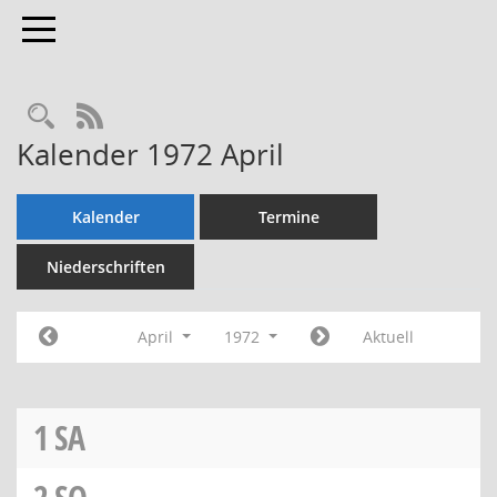
Toggle navigation
Rechercheauswahl
RSS-Feed
Kalender 1972 April
Kalender
Termine
Niederschriften
April
1972
Aktuell
1
SA