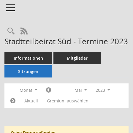
Toggle navigation
Rechercheauswahl
RSS-Feed
Stadtteilbeirat Süd - Termine 2023
Informationen
Mitglieder
Sitzungen
Monat
Mai
2023
Aktuell
Gremium auswählen
Keine Daten gefunden.