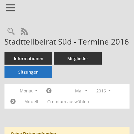
Toggle navigation
Rechercheauswahl
RSS-Feed
Stadtteilbeirat Süd - Termine 2016
Informationen
Mitglieder
Sitzungen
Monat
Mai
2016
Aktuell
Gremium auswählen
Keine Daten gefunden.