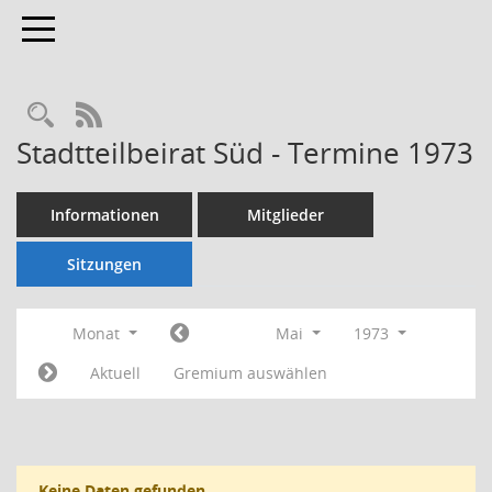
Toggle navigation
Rechercheauswahl
RSS-Feed
Stadtteilbeirat Süd - Termine 1973
Informationen
Mitglieder
Sitzungen
Monat
Mai
1973
Aktuell
Gremium auswählen
Keine Daten gefunden.