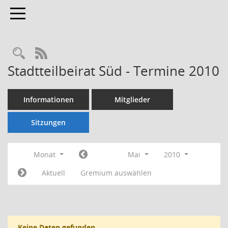
Toggle navigation
Rechercheauswahl
RSS-Feed
Stadtteilbeirat Süd - Termine 2010
Informationen
Mitglieder
Sitzungen
Monat
Mai
2010
Aktuell
Gremium auswählen
Keine Daten gefunden.