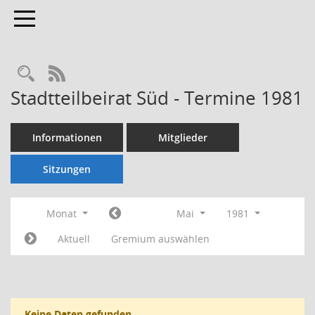
Toggle navigation
Rechercheauswahl
RSS-Feed
Stadtteilbeirat Süd - Termine 1981
Informationen
Mitglieder
Sitzungen
Monat
Mai
1981
Aktuell
Gremium auswählen
Keine Daten gefunden.