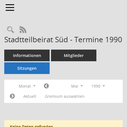
Toggle navigation
Rechercheauswahl
RSS-Feed
Stadtteilbeirat Süd - Termine 1990
Informationen
Mitglieder
Sitzungen
Monat
Mai
1990
Aktuell
Gremium auswählen
Keine Daten gefunden.