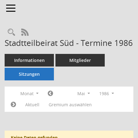
Toggle navigation
Rechercheauswahl
RSS-Feed
Stadtteilbeirat Süd - Termine 1986
Informationen
Mitglieder
Sitzungen
Monat
Mai
1986
Aktuell
Gremium auswählen
Keine Daten gefunden.