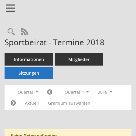
Toggle navigation
Rechercheauswahl
RSS-Feed
Sportbeirat - Termine 2018
Informationen
Mitglieder
Sitzungen
Quartal
Quartal 4
2018
Aktuell
Gremium auswählen
Keine Daten gefunden.