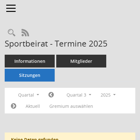
Toggle navigation
Rechercheauswahl
RSS-Feed
Sportbeirat - Termine 2025
Informationen
Mitglieder
Sitzungen
Quartal
Quartal 3
2025
Aktuell
Gremium auswählen
Keine Daten gefunden.