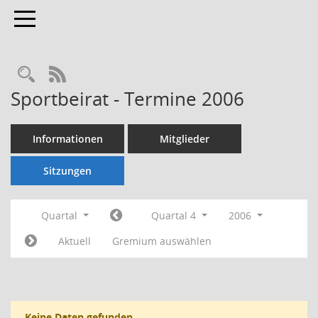
Toggle navigation
Rechercheauswahl
RSS-Feed
Sportbeirat - Termine 2006
Informationen
Mitglieder
Sitzungen
Quartal
Quartal 4
2006
Aktuell
Gremium auswählen
Keine Daten gefunden.