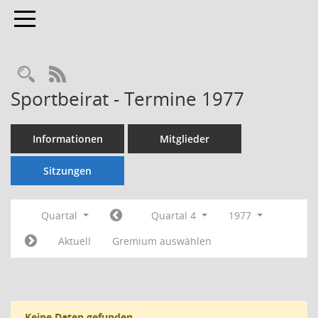
Toggle navigation
Rechercheauswahl
RSS-Feed
Sportbeirat - Termine 1977
Informationen
Mitglieder
Sitzungen
Quartal
Quartal 4
1977
Aktuell
Gremium auswählen
Keine Daten gefunden.