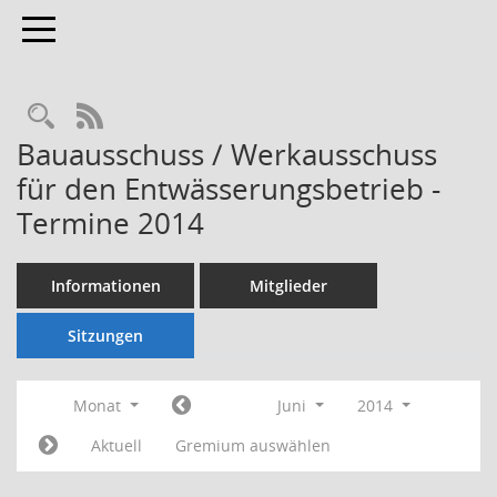
Toggle navigation
Rechercheauswahl
RSS-Feed
Bauausschuss / Werkausschuss
für den Entwässerungsbetrieb -
Termine 2014
Informationen
Mitglieder
Sitzungen
Monat
Juni
2014
Aktuell
Gremium auswählen