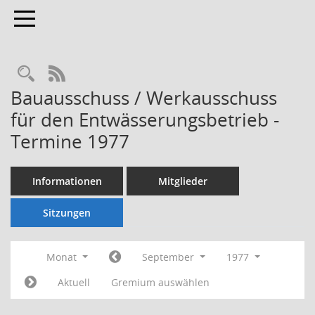
Toggle navigation
Rechercheauswahl
RSS-Feed
Bauausschuss / Werkausschuss
für den Entwässerungsbetrieb -
Termine 1977
Informationen
Mitglieder
Sitzungen
Monat
September
1977
Aktuell
Gremium auswählen