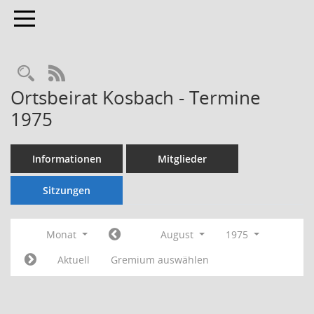
Toggle navigation
Rechercheauswahl
RSS-Feed
Ortsbeirat Kosbach - Termine
1975
Informationen
Mitglieder
Sitzungen
Monat
August
1975
Aktuell
Gremium auswählen