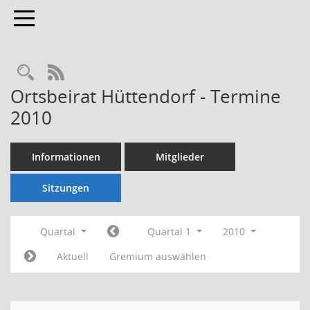
Toggle navigation
Rechercheauswahl
RSS-Feed
Ortsbeirat Hüttendorf - Termine
2010
Informationen
Mitglieder
Sitzungen
Quartal
Quartal 1
2010
Aktuell
Gremium auswählen