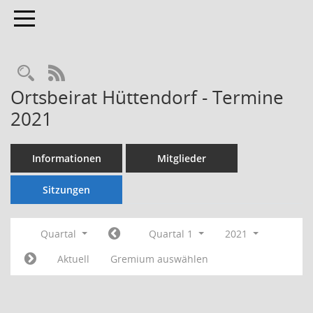
Toggle navigation
Rechercheauswahl
RSS-Feed
Ortsbeirat Hüttendorf - Termine
2021
Informationen
Mitglieder
Sitzungen
Quartal
Quartal 1
2021
Aktuell
Gremium auswählen