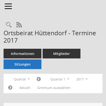
Toggle navigation
Rechercheauswahl
RSS-Feed
Ortsbeirat Hüttendorf - Termine
2017
Informationen
Mitglieder
Sitzungen
Quartal
Quartal 1
2017
Aktuell
Gremium auswählen