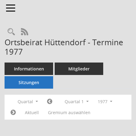
Toggle navigation
Rechercheauswahl
RSS-Feed
Ortsbeirat Hüttendorf - Termine
1977
Informationen
Mitglieder
Sitzungen
Quartal
Quartal 1
1977
Aktuell
Gremium auswählen