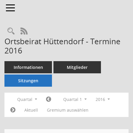
Toggle navigation
Rechercheauswahl
RSS-Feed
Ortsbeirat Hüttendorf - Termine
2016
Informationen
Mitglieder
Sitzungen
Quartal
Quartal 1
2016
Aktuell
Gremium auswählen