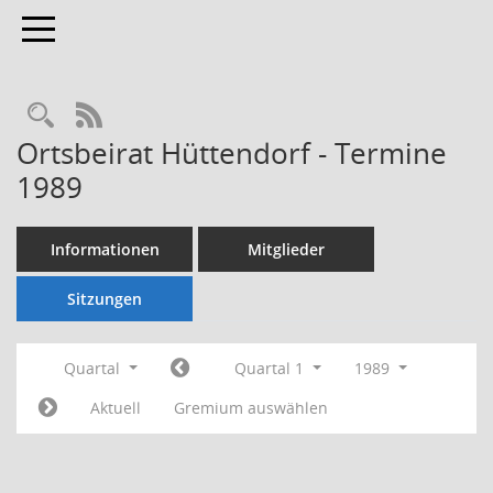
Toggle navigation
Rechercheauswahl
RSS-Feed
Ortsbeirat Hüttendorf - Termine
1989
Informationen
Mitglieder
Sitzungen
Quartal
Quartal 1
1989
Aktuell
Gremium auswählen