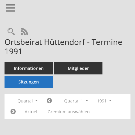
Toggle navigation
Rechercheauswahl
RSS-Feed
Ortsbeirat Hüttendorf - Termine
1991
Informationen
Mitglieder
Sitzungen
Quartal
Quartal 1
1991
Aktuell
Gremium auswählen